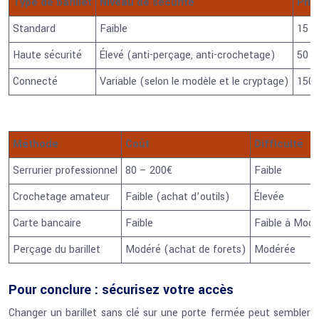
Type de barillet
Niveau de sécurité
Prix
Standard
Faible
15 –
Haute sécurité
Élevé (anti-perçage, anti-crochetage)
50 –
Connecté
Variable (selon le modèle et le cryptage)
150 
Méthode
Coût
Difficulté
Serrurier professionnel
80 – 200€
Faible
Crochetage amateur
Faible (achat d’outils)
Élevée
Carte bancaire
Faible
Faible à Mod
Perçage du barillet
Modéré (achat de forets)
Modérée
Pour conclure : sécurisez votre accès
Changer un barillet sans clé sur une porte fermée peut sembler