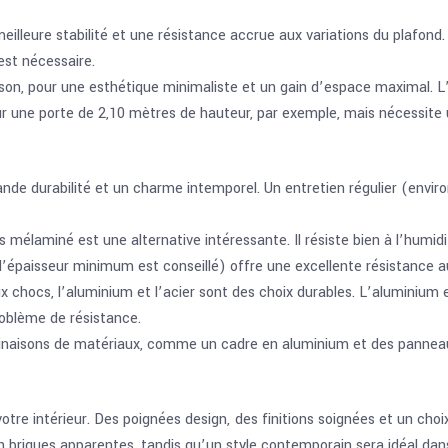
 meilleure stabilité et une résistance accrue aux variations du plafond.
 est nécessaire.
son, pour une esthétique minimaliste et un gain d’espace maximal. L’
ur une porte de 2,10 mètres de hauteur, par exemple, mais nécessite 
ande durabilité et un charme intemporel. Un entretien régulier (envir
s mélaminé est une alternative intéressante. Il résiste bien à l’humid
épaisseur minimum est conseillé) offre une excellente résistance aux
x chocs, l’aluminium et l’acier sont des choix durables. L’aluminium e
oblème de résistance.
inaisons de matériaux, comme un cadre en aluminium et des panneaux
tre intérieur. Des poignées design, des finitions soignées et un choi
 briques apparentes, tandis qu’un style contemporain sera idéal dans