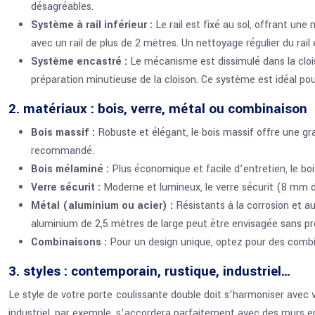
désagréables.
Système à rail inférieur :
Le rail est fixé au sol, offrant une
avec un rail de plus de 2 mètres. Un nettoyage régulier du rail
Système encastré :
Le mécanisme est dissimulé dans la cloi
préparation minutieuse de la cloison. Ce système est idéal po
2. matériaux : bois, verre, métal ou combinaison
Bois massif :
Robuste et élégant, le bois massif offre une gr
recommandé.
Bois mélaminé :
Plus économique et facile d’entretien, le boi
Verre sécurit :
Moderne et lumineux, le verre sécurit (8 mm d’
Métal (aluminium ou acier) :
Résistants à la corrosion et au
aluminium de 2,5 mètres de large peut être envisagée sans pr
Combinaisons :
Pour un design unique, optez pour des comb
3. styles : contemporain, rustique, industriel…
Le style de votre porte coulissante double doit s’harmoniser avec vo
industriel, par exemple, s’accordera parfaitement avec des murs en