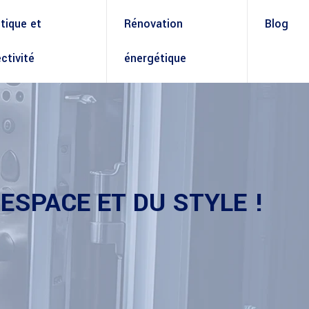
ique et
Rénovation
Blog
ctivité
énergétique
ESPACE ET DU STYLE !