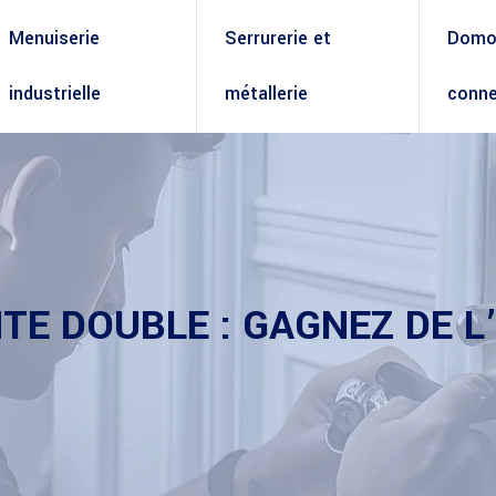
Menuiserie
Serrurerie et
Domot
industrielle
métallerie
conne
TE DOUBLE : GAGNEZ DE L’