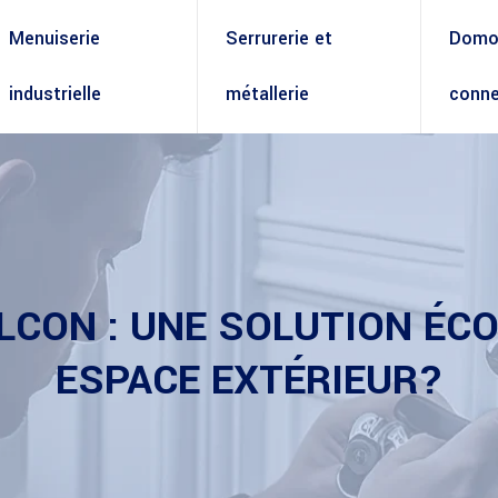
Menuiserie
Serrurerie et
Domot
industrielle
métallerie
conne
LCON : UNE SOLUTION ÉC
ESPACE EXTÉRIEUR?