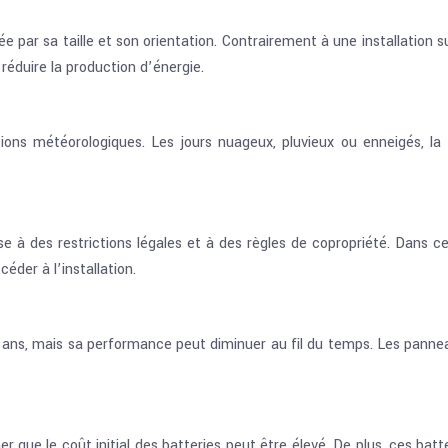
e par sa taille et son orientation. Contrairement à une installation 
réduire la production d’énergie.
ions météorologiques. Les jours nuageux, pluvieux ou enneigés, la
e à des restrictions légales et à des règles de copropriété. Dans cer
éder à l’installation.
ans, mais sa performance peut diminuer au fil du temps. Les panneaux
gner que le coût initial des batteries peut être élevé. De plus, ces b