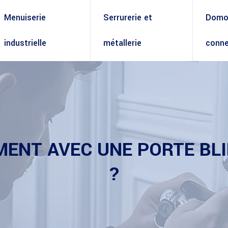
Menuiserie
Serrurerie et
Domot
industrielle
métallerie
conne
NT AVEC UNE PORTE BLIN
?