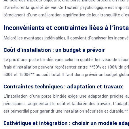
Au-delà des aspects objectifs, une porte blindée procure un réel s
d’améliorer la qualité de vie. Ce facteur psychologique est impor
témoignent d’une amélioration significative de leur tranquillité d’es
Inconvénients et contraintes liées à l’insta
Malgré les avantages indéniables, il convient d’analyser les inconv
Coût d’installation : un budget à prévoir
Le prix d’une porte blindée varie selon la qualité, le niveau de séc
frais d’installation peuvent représenter entre **50% et 100% du pr
500€ et 1500€** au coût total. Il faut donc prévoir un budget globa
Contraintes techniques : adaptation et travaux
L’installation d’une porte blindée exige une adaptation précise 
nécessaires, augmentant le coût et la durée des travaux. L’adapt
est primordial pour garantir une installation sécurisée et durable.*
Esthétique et intégration : choisir un modèle ada