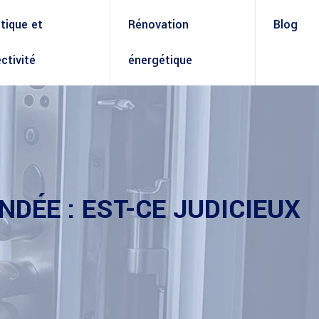
ique et
Rénovation
Blog
ctivité
énergétique
DÉE : EST-CE JUDICIEUX