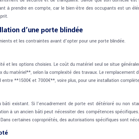
entiment de sécurité et de tranquillité. Savoir que son domicile est
tant à prendre en compte, car le bien-être des occupants est un él
prit.
llation d’une porte blindée
énients et les contraintes avant d’opter pour une porte blindée.
urité et les options choisies. Le coût du matériel seul se situe génér
ix du matériel**, selon la complexité des travaux. Le remplacement d
l entre **1500€ et 7000€**, voire plus, pour une installation complète
au bâti existant. Si l’encadrement de porte est détérioré ou non 
ation à un ancien bâti peut nécessiter des compétences spécifique
* Dans certaines copropriétés, des autorisations spécifiques sont néce
pté