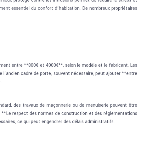
 mieux protégé contre les intrusions permet de réduire le stress et
ément essentiel du confort d’habitation. De nombreux propriétaires
alement entre **800€ et 4000€**, selon le modèle et le fabricant. Les
e l’ancien cadre de porte, souvent nécessaire, peut ajouter **entre
.
standard, des travaux de maçonnerie ou de menuiserie peuvent être
s. **Le respect des normes de construction et des réglementations
ssaires, ce qui peut engendrer des délais administratifs.