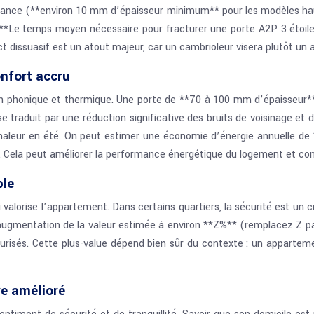
résistance (**environ 10 mm d’épaisseur minimum** pour les modèles 
. **Le temps moyen nécessaire pour fracturer une porte A2P 3 étoi
t dissuasif est un atout majeur, car un cambrioleur visera plutôt un 
onfort accru
tion phonique et thermique. Une porte de **70 à 100 mm d’épaisseur*
 traduit par une réduction significative des bruits de voisinage et 
 chaleur en été. On peut estimer une économie d’énergie annuelle 
e. Cela peut améliorer la performance énergétique du logement et con
ble
 valorise l’appartement. Dans certains quartiers, la sécurité est un c
augmentation de la valeur estimée à environ **Z%** (remplacez Z pa
écurisés. Cette plus-value dépend bien sûr du contexte : un appart
re amélioré