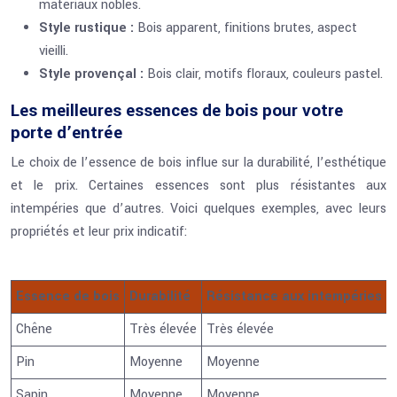
matériaux nobles.
Style rustique :
Bois apparent, finitions brutes, aspect
vieilli.
Style provençal :
Bois clair, motifs floraux, couleurs pastel.
Les meilleures essences de bois pour votre
porte d’entrée
Le choix de l’essence de bois influe sur la durabilité, l’esthétique
et le prix. Certaines essences sont plus résistantes aux
intempéries que d’autres. Voici quelques exemples, avec leurs
propriétés et leur prix indicatif:
Essence de bois
Durabilité
Résistance aux intempéries
Chêne
Très élevée
Très élevée
Pin
Moyenne
Moyenne
Sapin
Moyenne
Moyenne
C